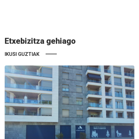
Etxebizitza gehiago
IKUSI GUZTIAK